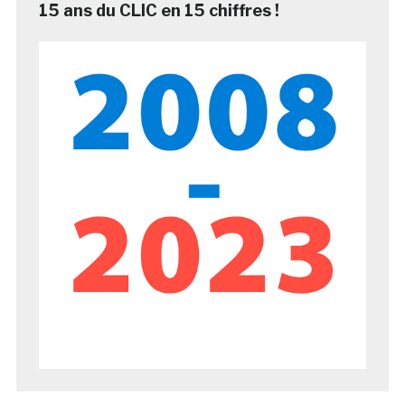
15 ans du CLIC en 15 chiffres !