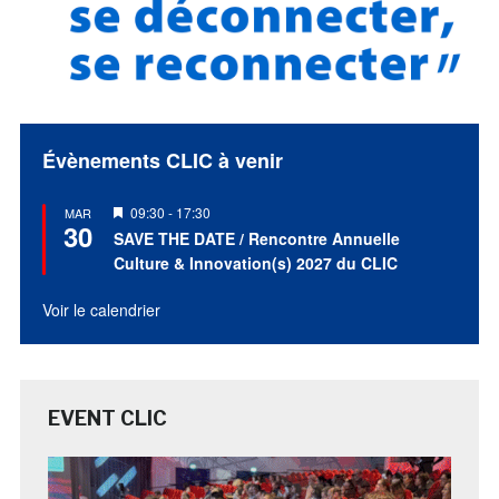
Évènements CLIC à venir
Mis
09:30
-
17:30
MAR
30
en
SAVE THE DATE / Rencontre Annuelle
avant
Culture & Innovation(s) 2027 du CLIC
Voir le calendrier
EVENT CLIC