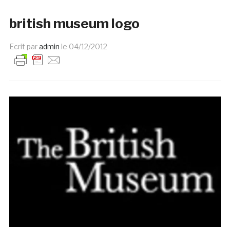
british museum logo
Ecrit par
admin
le
04/12/2012