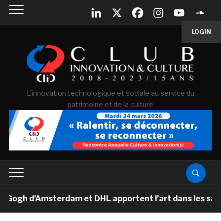
LOGIN
L'innovation technologique et sociale au service du
patrimoine et de la culture
h d’Amsterdam et DHL apportent l’art dans les salles d