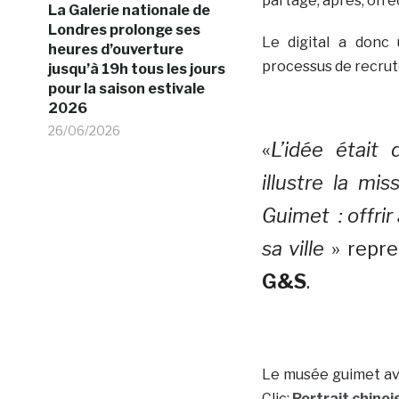
partage, après, on 
La Galerie nationale de
Londres prolonge ses
Le digital a donc 
heures d’ouverture
processus de recrut
jusqu’à 19h tous les jours
pour la saison estivale
2026
26/06/2026
«
L’idée était
illustre la mi
Guimet : offrir
sa ville
» repr
G&S
.
Le musée guimet av
Clic:
Portrait chino