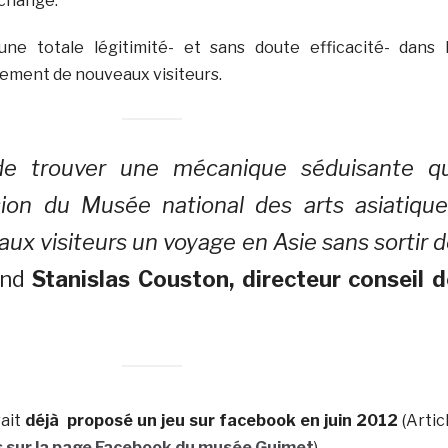
échange.
une totale légitimité- et sans doute efficacité- dans 
ement de nouveaux visiteurs.
 de trouver une mécanique séduisante qu
ssion du Musée national des arts asiatiqu
 aux visiteurs un voyage en Asie sans sortir 
end
Stanislas Couston, directeur conseil 
ait
déjà proposé un jeu sur facebook en juin 2012
(Artic
is sur la page Facebook du musée Guimet
).