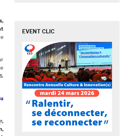
s,
nt
EVENT CLIC
ge
ur
se
 &
au
r
,
n,