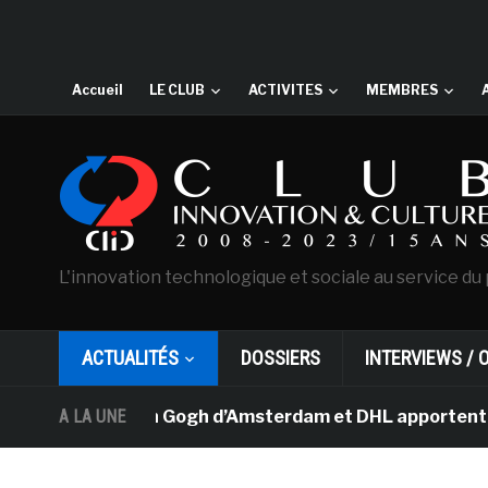
Accueil
LE CLUB
ACTIVITES
MEMBRES
L'innovation technologique et sociale au service du 
ACTUALITÉS
DOSSIERS
INTERVIEWS / 
musée Van Gogh d’Amsterdam et DHL apportent l’art dans 
A LA UNE