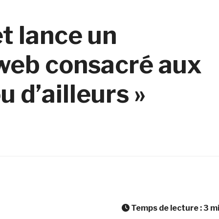
t lance un
 web consacré aux
u d’ailleurs »
Temps de lecture :
3
m