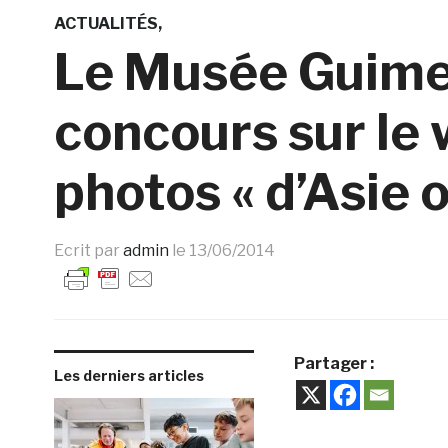
ACTUALITÉS
Le Musée Guime
concours sur le
photos « d’Asie o
Ecrit par
admin
le
13/06/2014
Partager :
Les derniers articles