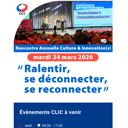
Évènements CLIC à venir
Mis
09:30
-
17:30
MAR