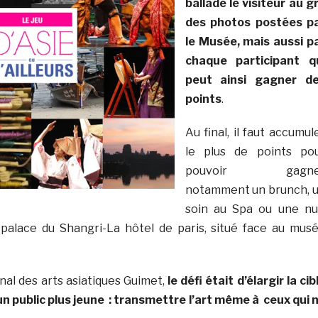
ballade le visiteur au g
des photos postées p
le Musée, mais aussi p
chaque participant q
peut ainsi gagner d
points
.
Au final, il faut accumul
le plus de points po
pouvoir gagne
notamment un brunch, 
soin au Spa ou une nu
 palace du Shangri-La hôtel de paris, situé face au mus
nal des arts asiatiques Guimet,
le défi était d’élargir la cib
un public plus jeune : transmettre l’art même à ceux qui 