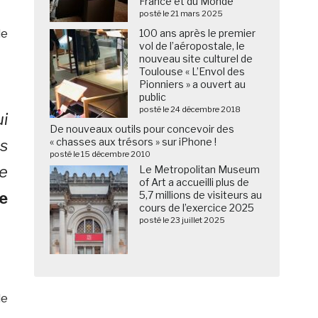
France et du Monde
posté le 21 mars 2025
le
100 ans après le premier
vol de l’aéropostale, le
nouveau site culturel de
Toulouse « L’Envol des
Pionniers » a ouvert au
public
posté le 24 décembre 2018
i
De nouveaux outils pour concevoir des
« chasses aux trésors » sur iPhone !
es
posté le 15 décembre 2010
de
Le Metropolitan Museum
of Art a accueilli plus de
de
5,7 millions de visiteurs au
cours de l’exercice 2025
posté le 23 juillet 2025
le