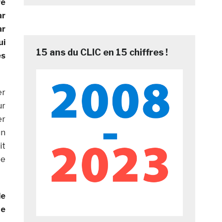
ré
ar
ar
ui
15 ans du CLIC en 15 chiffres !
es
er
ur
r
un
it
ée
le
ne