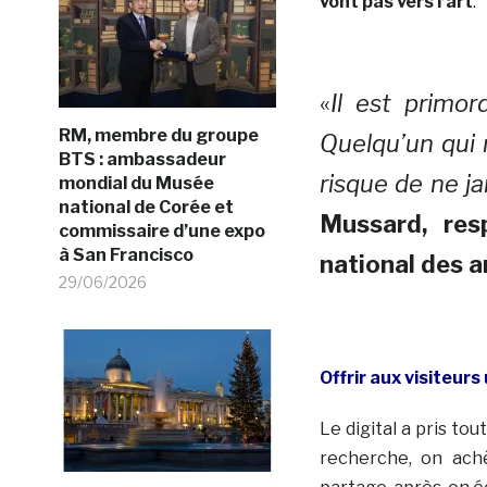
vont pas vers l’art
.
«
Il est primor
RM, membre du groupe
Quelqu’un qui 
BTS : ambassadeur
risque de ne j
mondial du Musée
national de Corée et
Mussard, res
commissaire d’une expo
à San Francisco
national des a
29/06/2026
Offrir aux visiteurs
Le digital a pris tou
recherche, on achè