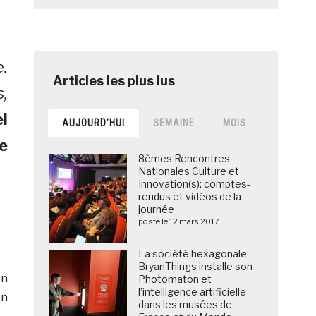
e.
s,
l
AUJOURD’HUI
SEMAINE
MOIS
e
8èmes Rencontres
Nationales Culture et
Innovation(s): comptes-
rendus et vidéos de la
journée
posté le 12 mars 2017
La société hexagonale
BryanThings installe son
on
Photomaton et
l’intelligence artificielle
on
dans les musées de