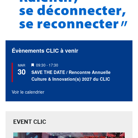
Évènements CLIC à venir
Mis
09:30
-
17:30
MAR
30
en
SAVE THE DATE / Rencontre Annuelle
avant
Culture & Innovation(s) 2027 du CLIC
Voir le calendrier
EVENT CLIC