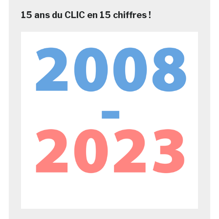
15 ans du CLIC en 15 chiffres !