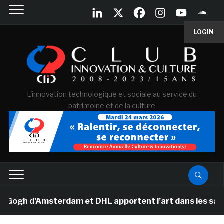
LOGIN
L'innovation technologique et sociale au service du
patrimoine et de la culture
gh d’Amsterdam et DHL apportent l’art dans les salles d