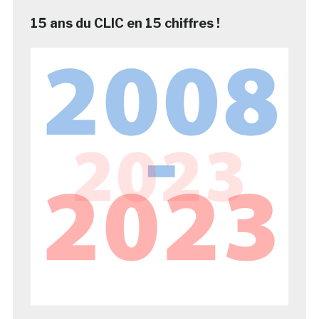
15 ans du CLIC en 15 chiffres !