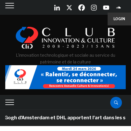
LOGIN
L'innovation technologique et sociale au service du
patrimoine et de la culture
h d’Amsterdam et DHL apportent l’art dans les salles d