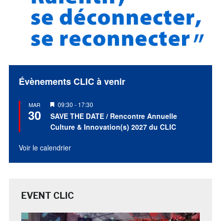
Évènements CLIC à venir
Mis
09:30
-
17:30
MAR
30
en
SAVE THE DATE / Rencontre Annuelle
avant
Culture & Innovation(s) 2027 du CLIC
Voir le calendrier
EVENT CLIC