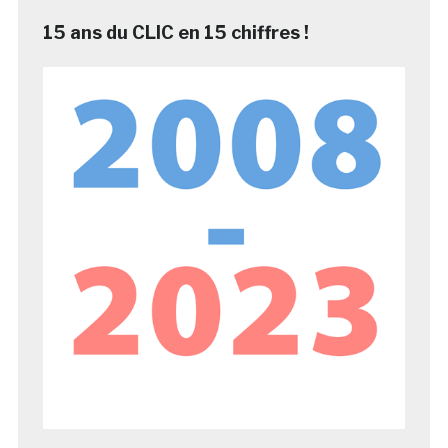
15 ans du CLIC en 15 chiffres !