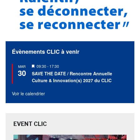
Évènements CLIC à venir
Mis
09:30
-
17:30
MAR
30
en
SAVE THE DATE / Rencontre Annuelle
avant
Culture & Innovation(s) 2027 du CLIC
Voir le calendrier
EVENT CLIC