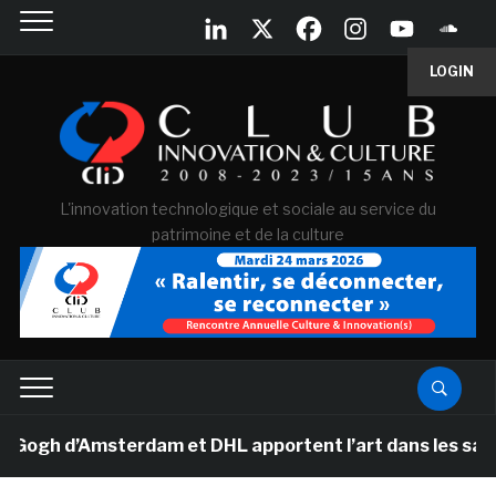
LOGIN
L'innovation technologique et sociale au service du
patrimoine et de la culture
h d’Amsterdam et DHL apportent l’art dans les salles d