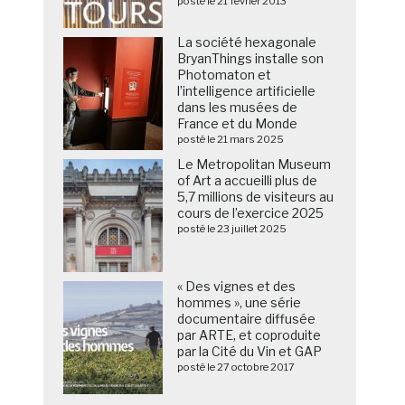
posté le 21 février 2013
La société hexagonale
BryanThings installe son
Photomaton et
l’intelligence artificielle
dans les musées de
France et du Monde
posté le 21 mars 2025
Le Metropolitan Museum
of Art a accueilli plus de
5,7 millions de visiteurs au
cours de l’exercice 2025
posté le 23 juillet 2025
« Des vignes et des
hommes », une série
documentaire diffusée
par ARTE, et coproduite
par la Cité du Vin et GAP
posté le 27 octobre 2017