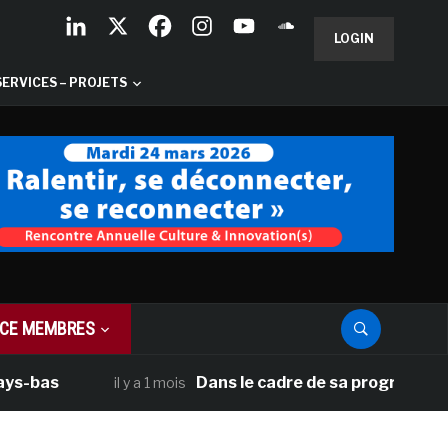
LOGIN
SERVICES – PROJETS
CE MEMBRES
s
Dans le cadre de sa programmation amér
il y a 1 mois