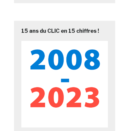
15 ans du CLIC en 15 chiffres !