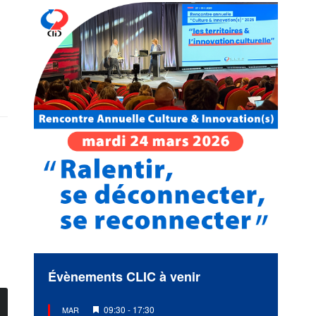
Évènements CLIC à venir
Mis
09:30
-
17:30
MAR