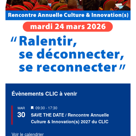
Évènements CLIC à venir
Mis
09:30
-
17:30
MAR
30
en
SAVE THE DATE / Rencontre Annuelle
avant
Culture & Innovation(s) 2027 du CLIC
Voir le calendrier