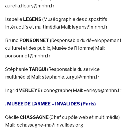
aurelia.fleury@mnhn.fr
Isabelle
LEGENS
(Muséographie des dispositifs
intéractifs et multimédia) Mail: legens@mnhn.fr
Bruno
PONSONNET
(Responsable du développement
culturel et des public, Musée de l’Homme) Mail:
ponsonnet@mnhn.fr
Stéphanie
TARGUI
(Responsable du service
multimédia) Mail: stephanie.targui@mnhn.fr
Ingrid
VERLEYE
(Iconographe) Mail: verleye@mnhn.fr
. MUSEE DE L’ARMEE – INVALIDES (Paris)
Cécile
CHASSAGNE
(Chef du pôle web et multimédia)
Mail: cchassagne-ma@invalides.org