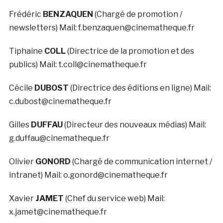
Frédéric
BENZAQUEN
(Chargé de promotion /
newsletters) Mail: f.benzaquen@cinematheque.fr
Tiphaine
COLL
(Directrice de la promotion et des
publics) Mail: t.coll@cinematheque.fr
Cécile
DUBOST
(Directrice des éditions en ligne) Mail:
c.dubost@cinematheque.fr
Gilles
DUFFAU
(Directeur des nouveaux médias) Mail:
g.duffau@cinematheque.fr
Olivier
GONORD
(Chargé de communication internet /
intranet) Mail: o.gonord@cinematheque.fr
Xavier
JAMET
(Chef du service web) Mail:
x.jamet@cinematheque.fr