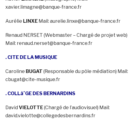
xavier.limagne@banque-france.fr
Aurélie
LINXE
Mail: aurelie.linxe@banque-france.fr
Renaud NERSET (Webmaster – Chargé de projet web)
Mail: renaud.nerset@banque-france.fr
. CITE DE LA MUSIQUE
Caroline
BUGAT
(Responsable du pôle médiation) Mail:
cbugat@cite-musique.fr
. COLLàˆGE DES BERNARDINS
David
VIELOTTE
(Chargé de l’audiovisuel) Mail:
david.vielotte@collegedesbernardins.fr