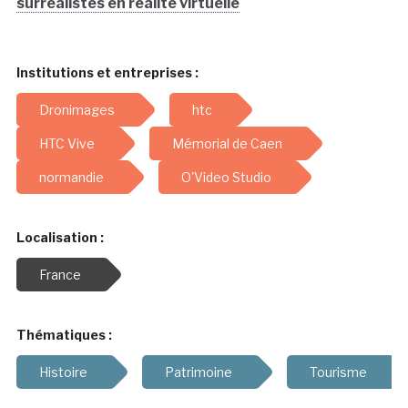
surréalistes en réalité virtuelle
Institutions et entreprises :
Dronimages
htc
HTC Vive
Mémorial de Caen
normandie
O'Video Studio
Localisation :
France
Thématiques :
Histoire
Patrimoine
Tourisme