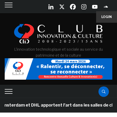
LOGIN
L'innovation technologique et sociale au service du
patrimoine et de la culture
 et DHL apportent l’art dans les salles de classe des é