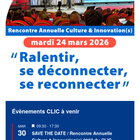
Évènements CLIC à venir
Mis
09:30
-
17:30
MAR
30
en
SAVE THE DATE / Rencontre Annuelle
avant
Culture & Innovation(s) 2027 du CLIC