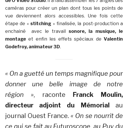
de O’Vidéo Studio
. Il a fallu assembler les 7 angles des
caméras pour créer un plan dont tous les points de
vue deviennent alors accessibles. Une fois cette
étape de «
stitching
» finalisée, la post-production a
enchainé avec le travail
sonore, la musique, le
montage
et enfin les effets spéciaux de
Valentin
Godefroy, animateur 3D
.
« On a guetté un temps magnifique pour
donner une belle image de notre
région »
, raconte
Franck Moulin,
directeur adjoint du Mémorial
au
journal Ouest France.
« On se nourrit de
ce qui se fait au Futuroscope, au Puy du