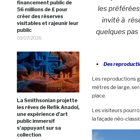
financement public de
les préférées
56 millions de £ pour
créer des réserves
invité à rés
visitables et rajeunir leur
public
quelques pas d
01/07/2026
Des reproductio
Les reproductions g
mètres de large, ser
place.
La Smithsonian projette
les rêves de Refik Anadol,
Les visiteurs pourro
une expérience d’art
la façade néo-classiq
public immersif
s’appuyant sur sa
collection