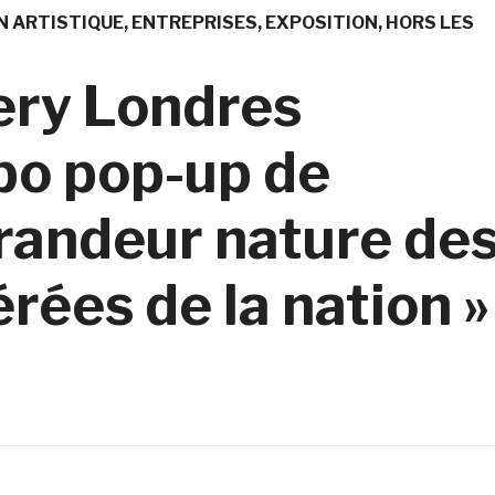
N ARTISTIQUE
ENTREPRISES
EXPOSITION
HORS LES
lery Londres
po pop-up de
randeur nature de
érées de la nation »