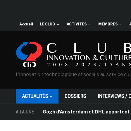
Accueil
LE CLUB
ACTIVITES
MEMBRES
L'innovation technologique et sociale au service du 
ACTUALITÉS
DOSSIERS
INTERVIEWS / 
musée Van Gogh d’Amsterdam et DHL apportent l’art dans 
A LA UNE