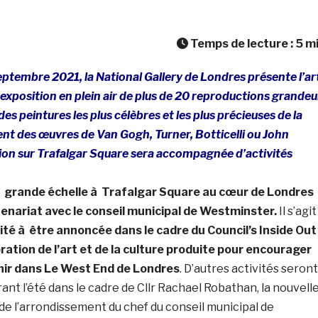
Temps de lecture :
5
m
eptembre 2021, la National Gallery de Londres présente l’ar
e exposition en plein air de plus de 20 reproductions grandeu
es peintures les plus célèbres et les plus précieuses de la
ent des
œuvres
de Van Gogh, Turner, Botticelli ou John
tion sur Trafalgar Square sera accompagnée d’activités
 à grande échelle à Trafalgar Square au cœur de Londres
tenariat avec le conseil municipal de Westminster.
Il s’agit
ité à être annoncée dans le cadre du Council’s Inside Out
ration de l’art et de la culture produite pour encourager
enir dans Le West End de Londres
. D’autres activités seront
rant l’été dans le cadre de Cllr Rachael Robathan, la nouvell
e de l’arrondissement du chef du conseil municipal de