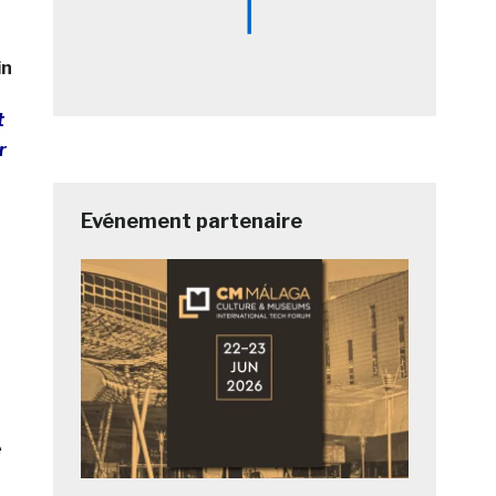
in
t
r
Evénement partenaire
e