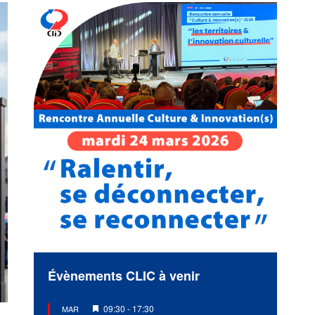
Évènements CLIC à venir
Mis
09:30
-
17:30
MAR