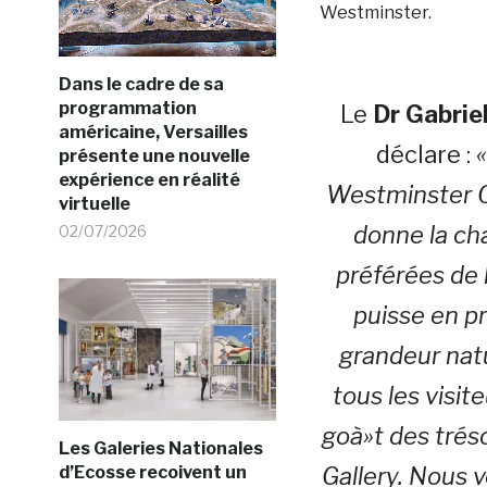
Westminster.
Dans le cadre de sa
programmation
Le
Dr Gabriel
américaine, Versailles
déclare :
présente une nouvelle
expérience en réalité
Westminster Co
virtuelle
donne la ch
02/07/2026
préférées de 
puisse en pr
grandeur natu
tous les visit
goà»t des tréso
Les Galeries Nationales
d’Ecosse recoivent un
Gallery. Nous 