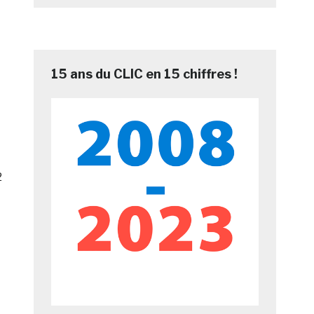
15 ans du CLIC en 15 chiffres !
2