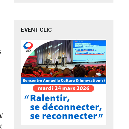
EVENT CLIC
s
l
t