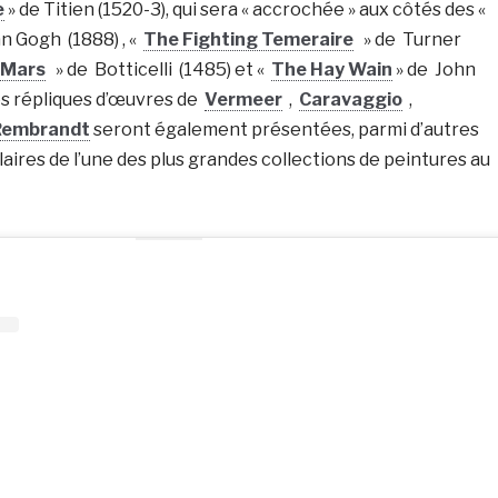
e
» de Titien (1520-3), qui sera « accrochée » aux côtés des «
n Gogh (1888) , «
The Fighting Temeraire
» de Turner
 Mars
» de Botticelli (1485) et «
The Hay Wain
» de John
es répliques d’œuvres de
Vermeer
,
Caravaggio
,
Rembrandt
seront également présentées, parmi d’autres
ires de l’une des plus grandes collections de peintures au