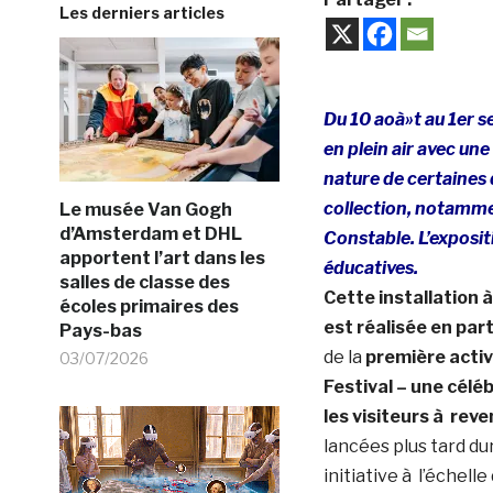
Les derniers articles
Du 10 aoà»t au 1er s
en plein air avec un
nature de certaines d
collection, notamm
Le musée Van Gogh
d’Amsterdam et DHL
Constable. L’exposi
apportent l’art dans les
éducatives.
salles de classe des
Cette installation
écoles primaires des
est réalisée en par
Pays-bas
de la
première activ
03/07/2026
Festival – une céléb
les visiteurs à rev
lancées plus tard du
initiative à l’échell