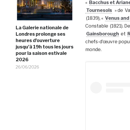
«
Bacchus et Arian
Tournesols
» de Va
(1839), «
Venus and
Constable (1821). D
La Galerie nationale de
Gainsborough
et
Londres prolonge ses
heures d’ouverture
chefs-d’œuvre popula
jusqu’à 19h tous les jours
monde.
pour la saison estivale
2026
26/06/2026