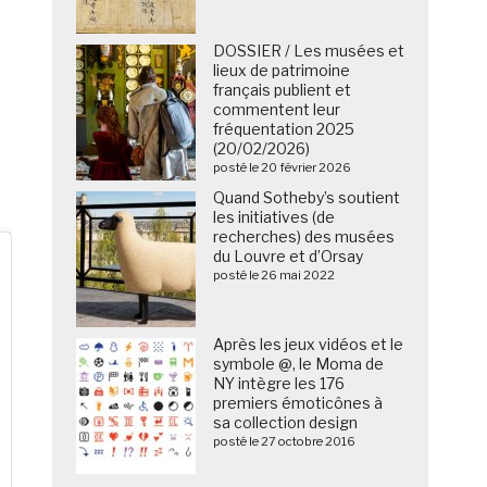
DOSSIER / Les musées et
lieux de patrimoine
français publient et
commentent leur
fréquentation 2025
(20/02/2026)
posté le 20 février 2026
Quand Sotheby’s soutient
les initiatives (de
recherches) des musées
du Louvre et d’Orsay
posté le 26 mai 2022
Après les jeux vidéos et le
symbole @, le Moma de
NY intègre les 176
premiers émoticônes à
sa collection design
posté le 27 octobre 2016