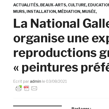
ACTUALITÉS
BEAUX-ARTS
CULTURE
EDUCATIO
MURS
INSTALLATION
MÉDIATION
MUSÉE
La National Gal
organise une ex
reproductions g
« peintures préf
Ecrit par
admin
le
03/08/2021
Partager :