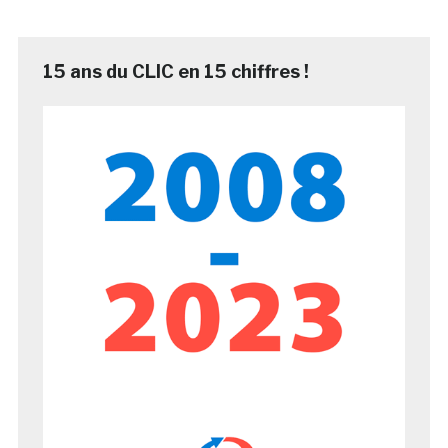
15 ans du CLIC en 15 chiffres !