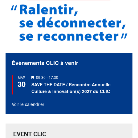
Évènements CLIC à venir
Mis
09:30
-
17:30
MAR
30
en
SAVE THE DATE / Rencontre Annuelle
avant
Culture & Innovation(s) 2027 du CLIC
Voir le calendrier
EVENT CLIC