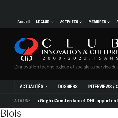
Accueil
LE CLUB
ACTIVITES
MEMBRES
L'innovation technologique et sociale au service du 
ACTUALITÉS
DOSSIERS
INTERVIEWS / 
Le musée Van Gogh d’Amsterdam et DHL apportent l’art da
A LA UNE
Blois