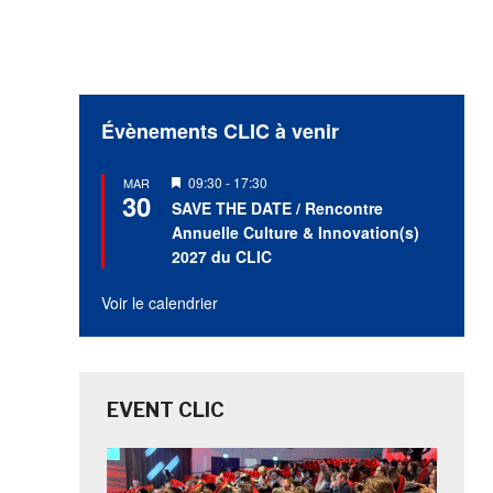
Évènements CLIC à venir
Mis
09:30
-
17:30
MAR
30
en
SAVE THE DATE / Rencontre
avant
Annuelle Culture & Innovation(s)
2027 du CLIC
Voir le calendrier
EVENT CLIC