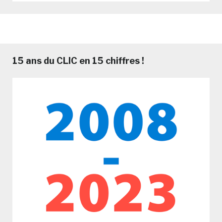
15 ans du CLIC en 15 chiffres !