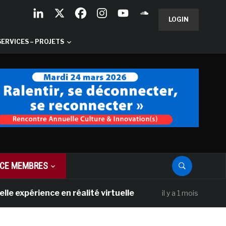
LOGIN
SERVICES – PROJETS
CE MEMBRES
ence en réalité virtuelle
Les Galeries N
il y a 1 mois