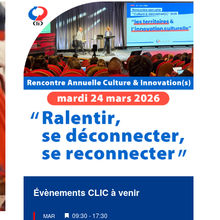
Évènements CLIC à venir
Mis
09:30
-
17:30
MAR