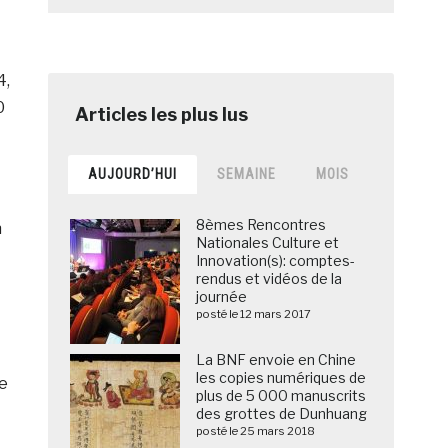
4,
0
AUJOURD’HUI
SEMAINE
MOIS
8èmes Rencontres
n
Nationales Culture et
Innovation(s): comptes-
rendus et vidéos de la
journée
posté le 12 mars 2017
La BNF envoie en Chine
les copies numériques de
de
plus de 5 000 manuscrits
des grottes de Dunhuang
posté le 25 mars 2018