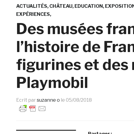
ACTUALITÉS
CHÂTEAU
EDUCATION
EXPOSITIO
EXPÉRIENCES
Des musées fran
l’histoire de Fr
figurines et des
Playmobil
Ecrit par
suzanne o
le
05/08/2018
Partager :