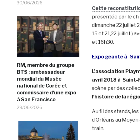
30/06/2026
Cette reconstituti
présentée par le ch 
dimanche 22 juillet 
15 et 21,22 juillet 
et 16h30.
Expo géante à Sain
RM, membre du groupe
L’association Play
BTS : ambassadeur
mondial du Musée
avril 2018 à Saint
national de Corée et
scène par des collec
commissaire d’une expo
l’histoire de la régi
à San Francisco
29/06/2026
Au fil des stands, le
d’Orléans au Moyen-
train.