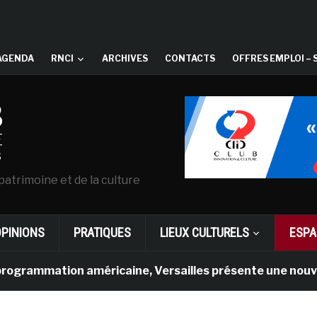
AGENDA
RNCI
ARCHIVES
CONTACTS
OFFRES EMPLOI – 
patrimoine et de la culture
OPINIONS
PRATIQUES
LIEUX CULTURELS
ESPA
tion américaine, Versailles présente une nouvelle expéri