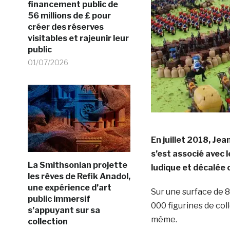
financement public de
56 millions de £ pour
créer des réserves
visitables et rajeunir leur
public
01/07/2026
En juillet 2018, Je
s’est associé avec 
La Smithsonian projette
ludique et décalée 
les rêves de Refik Anadol,
une expérience d’art
Sur une surface de 8
public immersif
000 figurines de col
s’appuyant sur sa
même.
collection