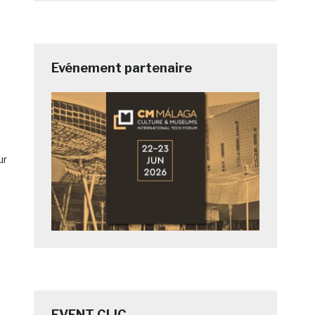
Evénement partenaire
ur
à
EVENT CLIC