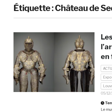
Étiquette :
Château de S
Les
l’a
en 
ACTU
Expos
Louv
05/12
Temp
Le mus