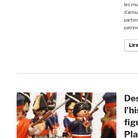
les mu
d’armu
parten
patrim
Lir
Des
l’h
fig
Pl