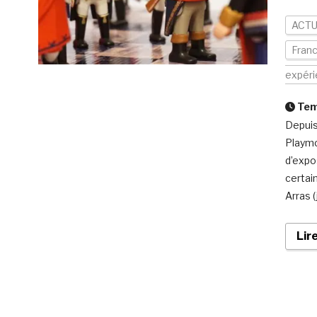
ACTU
Fran
expér
Temp
Depuis
Playmo
d’expo
certai
Arras (
Lir