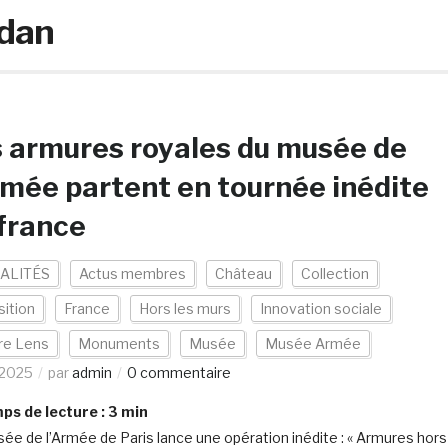
edan
 armures royales du musée de
rmée partent en tournée inédite
france
ALITÉS
Actus membres
Château
Collection
ition
France
Hors les murs
Innovation sociale
re Lens
Monuments
Musée
Musée Armée
/2025
par
admin
0 commentaire
s de lecture :
3
min
ée de l’Armée de Paris lance une opération inédite : « Armures hors