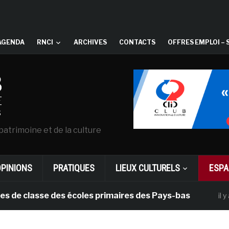
AGENDA
RNCI
ARCHIVES
CONTACTS
OFFRES EMPLOI – 
patrimoine et de la culture
OPINIONS
PRATIQUES
LIEUX CULTURELS
ESPA
classe des écoles primaires des Pays-bas
il y a 1 moi