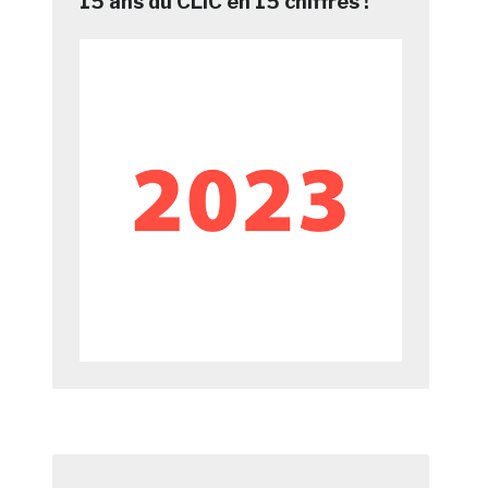
15 ans du CLIC en 15 chiffres !