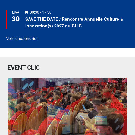
Mis
09:30
-
17:30
MAR
30
en
SAVE THE DATE / Rencontre Annuelle Culture &
avant
Innovation(s) 2027 du CLIC
Voir le calendrier
EVENT CLIC