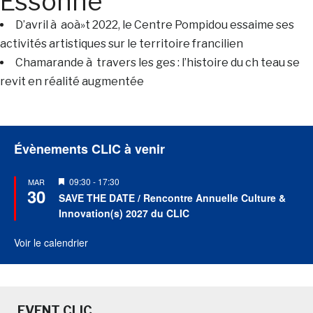
Essonne
D’avril à aoà»t 2022, le Centre Pompidou essaime ses
activités artistiques sur le territoire francilien
Chamarande à travers les ges : l’histoire du ch teau se
revit en réalité augmentée
Évènements CLIC à venir
Mis
09:30
-
17:30
MAR
30
en
SAVE THE DATE / Rencontre Annuelle Culture &
avant
Innovation(s) 2027 du CLIC
Voir le calendrier
EVENT CLIC