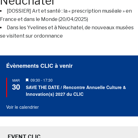
Neuchatel
[DOSSIER] Art et santé : la « prescription muséale » en
France et dans le Monde (20/04/2025)
Dans les Yvelines et à Neuchatel, de nouveaux musées
se visitent sur ordonnance
Évènements CLIC à venir
Mis
09:30
-
17:30
MAR
30
en
SAVE THE DATE / Rencontre Annuelle Culture &
avant
Innovation(s) 2027 du CLIC
Voir le calendrier
EVENT CLIC