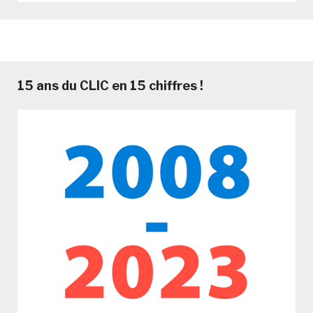
15 ans du CLIC en 15 chiffres !