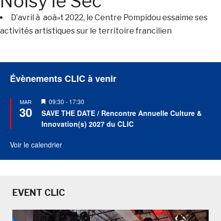
Noisy le Sec
D’avril à aoà»t 2022, le Centre Pompidou essaime ses
activités artistiques sur le territoire francilien
Évènements CLIC à venir
Mis
09:30
-
17:30
MAR
30
en
SAVE THE DATE / Rencontre Annuelle Culture &
avant
Innovation(s) 2027 du CLIC
Voir le calendrier
EVENT CLIC