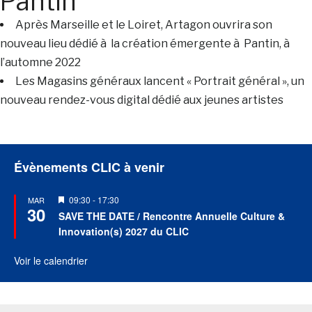
Pantin
Après Marseille et le Loiret, Artagon ouvrira son
nouveau lieu dédié à la création émergente à Pantin, à
l’automne 2022
Les Magasins généraux lancent « Portrait général », un
nouveau rendez-vous digital dédié aux jeunes artistes
Évènements CLIC à venir
Mis
09:30
-
17:30
MAR
30
en
SAVE THE DATE / Rencontre Annuelle Culture &
avant
Innovation(s) 2027 du CLIC
Voir le calendrier