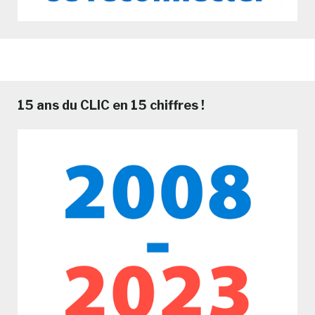
15 ans du CLIC en 15 chiffres !