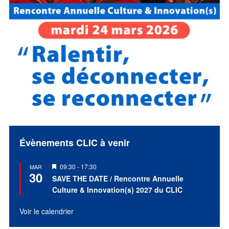
Évènements CLIC à venir
Mis
09:30
-
17:30
MAR
30
en
SAVE THE DATE / Rencontre Annuelle
avant
Culture & Innovation(s) 2027 du CLIC
Voir le calendrier