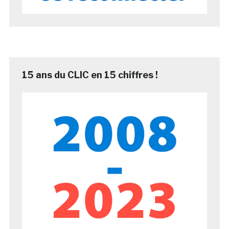
15 ans du CLIC en 15 chiffres !