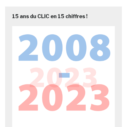
15 ans du CLIC en 15 chiffres !