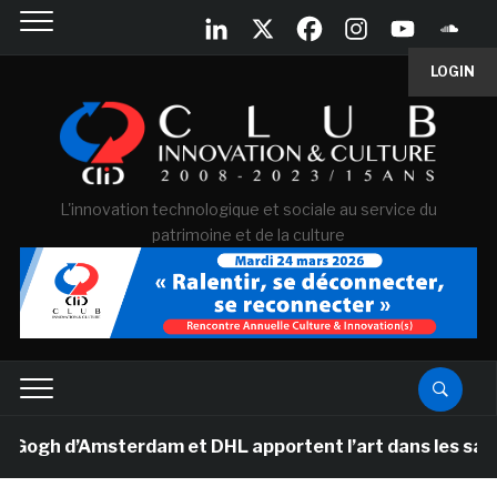
LOGIN
L'innovation technologique et sociale au service du
patrimoine et de la culture
h d’Amsterdam et DHL apportent l’art dans les salles de