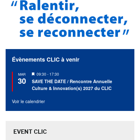
Évènements CLIC à venir
Mis
09:30
-
17:30
MAR
30
en
SAVE THE DATE / Rencontre Annuelle
avant
Culture & Innovation(s) 2027 du CLIC
Voir le calendrier
EVENT CLIC