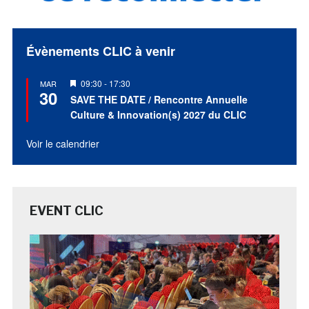
Évènements CLIC à venir
Mis
09:30
-
17:30
MAR
30
en
SAVE THE DATE / Rencontre Annuelle
avant
Culture & Innovation(s) 2027 du CLIC
Voir le calendrier
EVENT CLIC