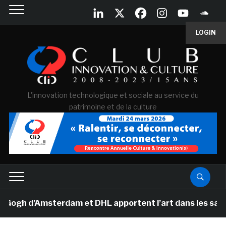
LOGIN
L'innovation technologique et sociale au service du
patrimoine et de la culture
h d’Amsterdam et DHL apportent l’art dans les salles de