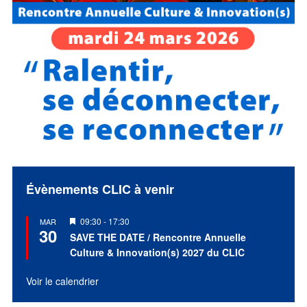
Évènements CLIC à venir
Mis
09:30
-
17:30
MAR
30
en
SAVE THE DATE / Rencontre Annuelle
avant
Culture & Innovation(s) 2027 du CLIC
Voir le calendrier