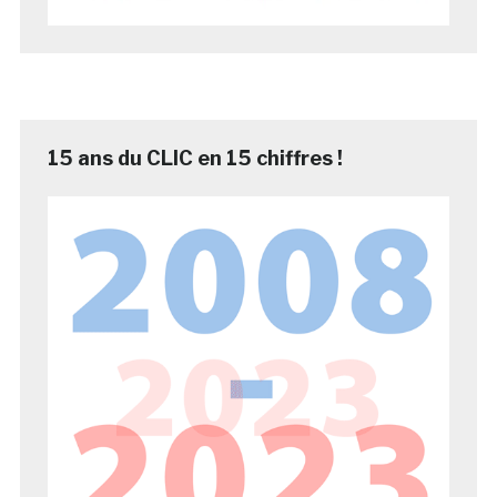
15 ans du CLIC en 15 chiffres !