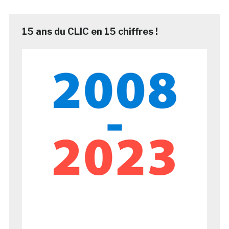
15 ans du CLIC en 15 chiffres !