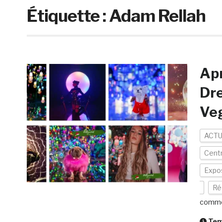
Étiquette :
Adam Rellah
Apr
Dr
Veg
ACTU
Centr
Expo
Réa
comme
Temp