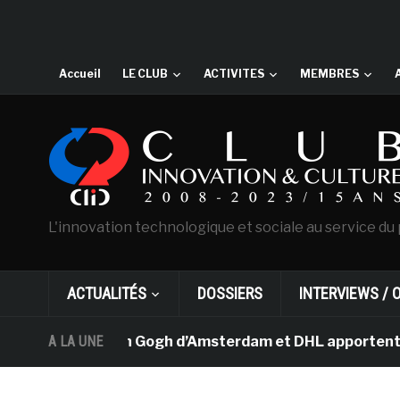
Accueil
LE CLUB
ACTIVITES
MEMBRES
L'innovation technologique et sociale au service du 
ACTUALITÉS
DOSSIERS
INTERVIEWS / 
e musée Van Gogh d’Amsterdam et DHL apportent l’art da
A LA UNE