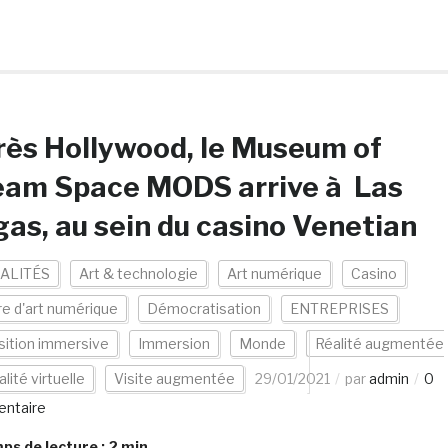
ès Hollywood, le Museum of
eam Space MODS arrive à Las
as, au sein du casino Venetian
ALITÉS
Art & technologie
Art numérique
Casino
e d'art numérique
Démocratisation
ENTREPRISES
sition immersive
Immersion
Monde
Réalité augmentée
lité virtuelle
Visite augmentée
29/01/2021
par
admin
0
ntaire
s de lecture :
2
min