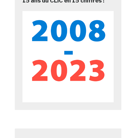
15 ans du CLIC en 15 chiffres !