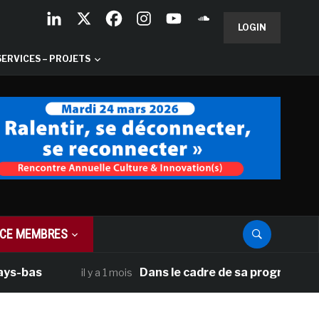
LOGIN
SERVICES – PROJETS
CE MEMBRES
as
Dans le cadre de sa programmation amé
il y a 1 mois