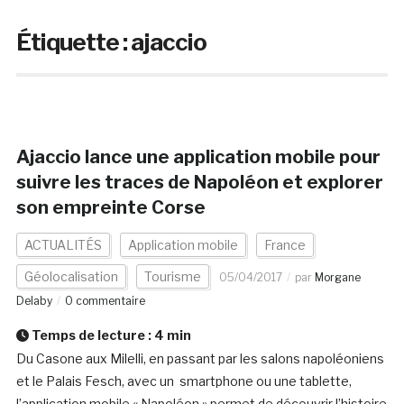
Étiquette :
ajaccio
Ajaccio lance une application mobile pour
suivre les traces de Napoléon et explorer
son empreinte Corse
ACTUALITÉS
Application mobile
France
Géolocalisation
Tourisme
05/04/2017
par
Morgane
Delaby
0 commentaire
Temps de lecture :
4
min
Du Casone aux Milelli, en passant par les salons napoléoniens
et le Palais Fesch, avec un smartphone ou une tablette,
l’application mobile « Napoléon » permet de découvrir l’histoire