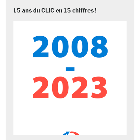
15 ans du CLIC en 15 chiffres !