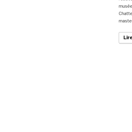
musée 
Chatte
master
Lir