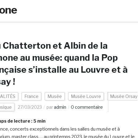
mone
 Chatterton et Albin de la
one au musée: quand la Pop
nçaise s’installe au Louvre et à
ay !
ALITÉS
France
Musée
Musée Louvre
Musée Orsay
sique
27/03/2023
par
admin
0 commentaire
s de lecture :
5
min
nce, concerts exceptionnels dans les salles du musée et à
torium, master class … au printemps 2023, le musée du Louvre et le