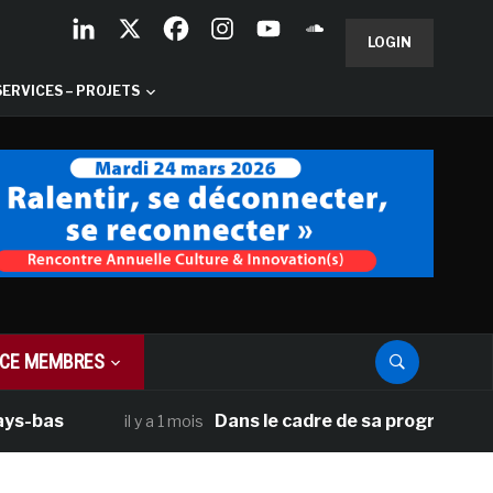
LOGIN
SERVICES – PROJETS
CE MEMBRES
as
Dans le cadre de sa programmation amé
il y a 1 mois