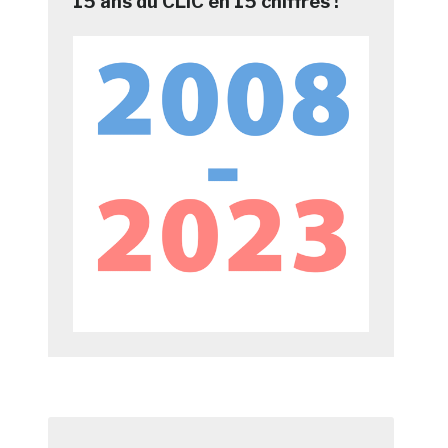
15 ans du CLIC en 15 chiffres !