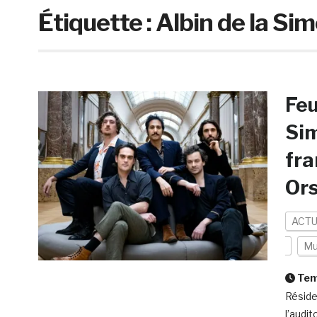
Étiquette :
Albin de la Si
Feu
Sim
fra
Ors
ACTU
Mu
Temp
Réside
l’audi