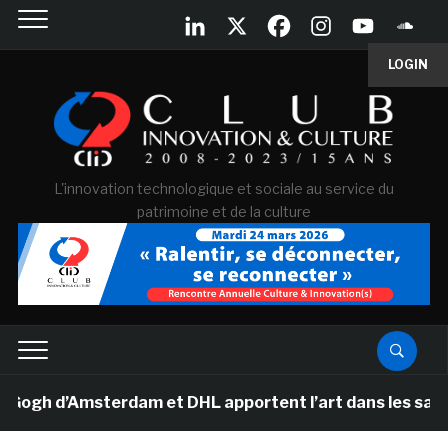
LOGIN
L'innovation technologique et sociale au service du
patrimoine et de la culture
h d’Amsterdam et DHL apportent l’art dans les salles de