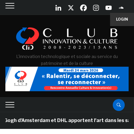
LOGIN
L'innovation technologique et sociale au service du
patrimoine et de la culture
gh d’Amsterdam et DHL apportent l’art dans les salles d