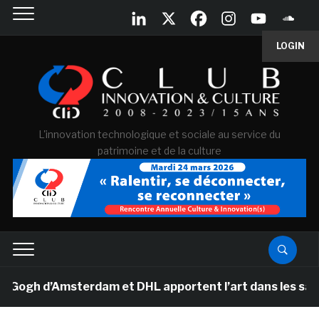
LOGIN
L'innovation technologique et sociale au service du
patrimoine et de la culture
gh d’Amsterdam et DHL apportent l’art dans les salles d