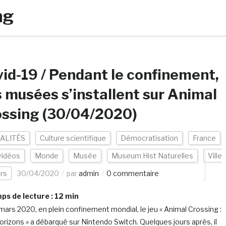
ng
id-19 / Pendant le confinement,
 musées s’installent sur Animal
ossing (30/04/2020)
ALITÉS
Culture scientifique
Démocratisation
France
vidéos
Monde
Musée
Museum Hist Naturelles
Ville
rs
30/04/2020
par
admin
0 commentaire
s de lecture :
12
min
mars 2020, en plein confinement mondial, le jeu « Animal Crossing :
rizons » a débarqué sur Nintendo Switch. Quelques jours après, il