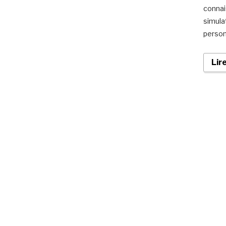
connai
simula
person
Lir