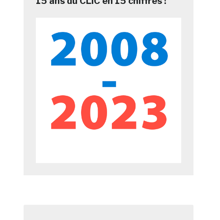
15 ans du CLIC en 15 chiffres !