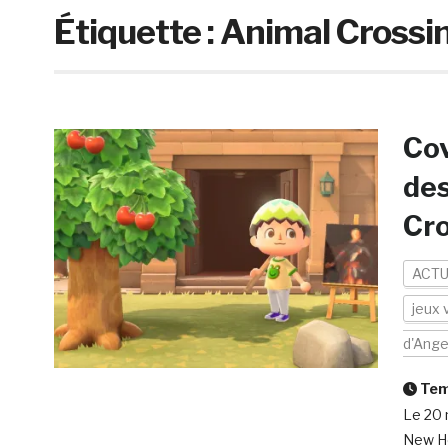
Étiquette :
Animal Crossi
Cov
des
Cr
ACTU
jeux 
d'Ange
Temp
Le 20 
New Ho