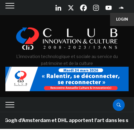
LOGIN
L'innovation technologique et sociale au service du
patrimoine et de la culture
gh d’Amsterdam et DHL apportent l’art dans les salles d