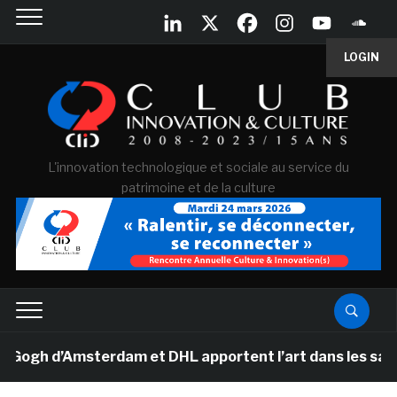
LOGIN
L'innovation technologique et sociale au service du
patrimoine et de la culture
h d’Amsterdam et DHL apportent l’art dans les salles d