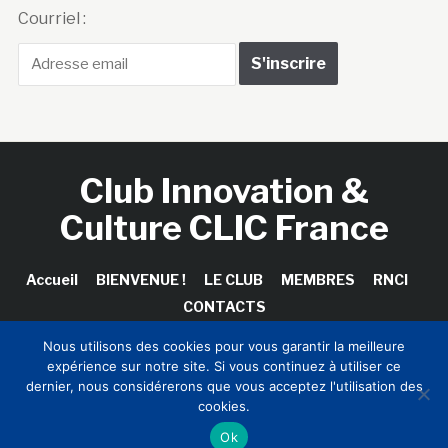
Courriel :
Club Innovation &
Culture CLIC France
Accueil
BIENVENUE !
LE CLUB
MEMBRES
RNCI
CONTACTS
Nous utilisons des cookies pour vous garantir la meilleure
expérience sur notre site. Si vous continuez à utiliser ce
dernier, nous considérerons que vous acceptez l'utilisation des
Copyright © 2026 Club Innovation & Culture CLIC France /
cookies.
Sinapses Conseils
Ok