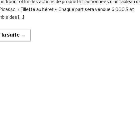
ndi pour offrir des actions de propriété fractionnées d’un tableau d
Picasso, « Fillette au béret ». Chaque part sera vendue 6 000 $ et
mble des […]
e la suite →