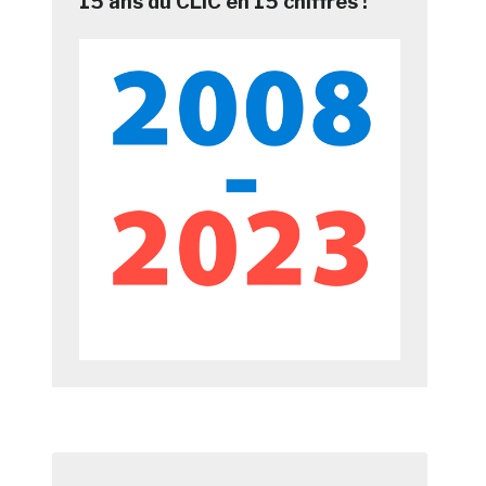
15 ans du CLIC en 15 chiffres !