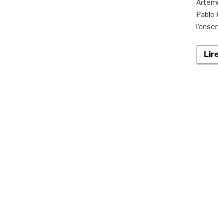
Artemu
Pablo 
l’ense
Lir