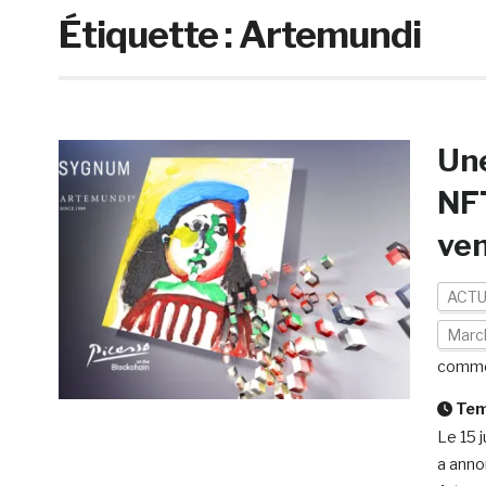
Étiquette :
Artemundi
Une
NFT
ve
ACTU
March
comme
Temp
Le 15 
a anno