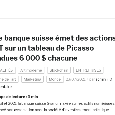
 banque suisse émet des action
 sur un tableau de Picasso
ndues 6 000 $ chacune
ALITÉS
Art moderne
Blockchain
ENTREPRISES
é de l'art
Marketing
Monde
23/07/2021
par
admin
0
ntaire
s de lecture :
3
min
juillet 2021, la banque suisse Sygnum, axée sur les actifs numériques
ncé son association avec la société d’investissement artistique