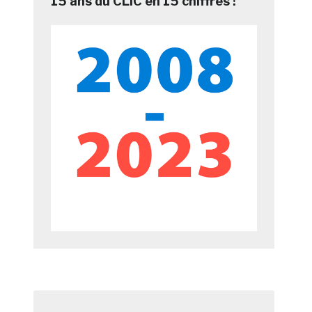
15 ans du CLIC en 15 chiffres !