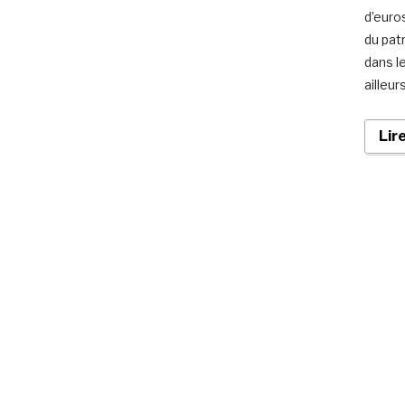
d’euro
du patr
dans l
ailleu
Lir