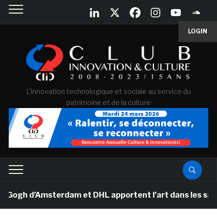
LOGIN
L'innovation technologique et sociale au service du
patrimoine et de la culture
gh d’Amsterdam et DHL apportent l’art dans les salles d