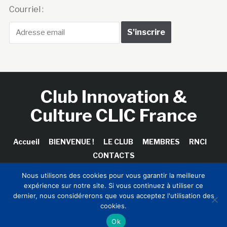
Courriel :
Club Innovation &
Culture CLIC France
Accueil
BIENVENUE !
LE CLUB
MEMBRES
RNCI
CONTACTS
Nous utilisons des cookies pour vous garantir la meilleure
expérience sur notre site. Si vous continuez à utiliser ce
dernier, nous considérerons que vous acceptez l'utilisation des
Copyright © 2026 Club Innovation & Culture CLIC France /
cookies.
Sinapses Conseils
Ok