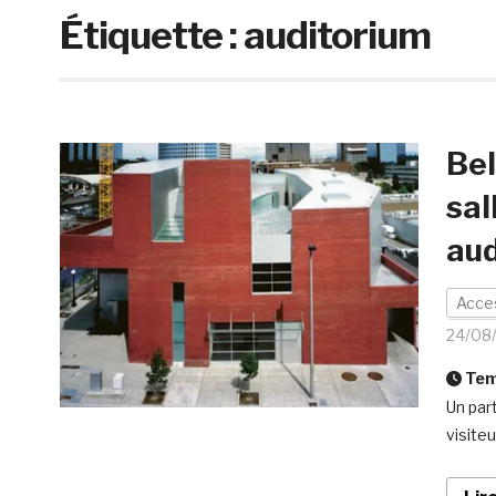
Étiquette :
auditorium
Bel
sal
aud
Acces
24/08
Temp
Un par
visiteu