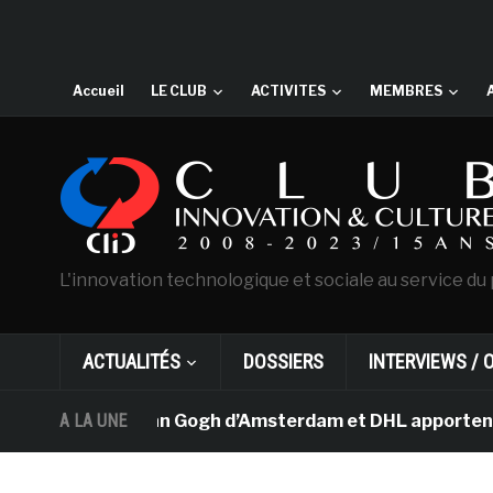
Accueil
LE CLUB
ACTIVITES
MEMBRES
L'innovation technologique et sociale au service du 
ACTUALITÉS
DOSSIERS
INTERVIEWS / 
Le musée Van Gogh d’Amsterdam et DHL apportent l’art da
A LA UNE