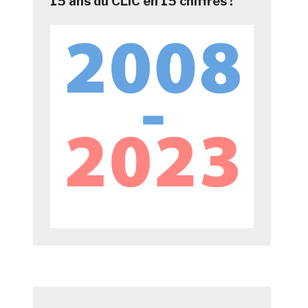
15 ans du CLIC en 15 chiffres !