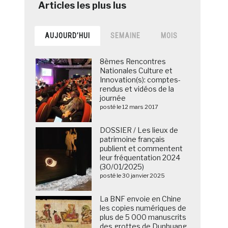
AUJOURD’HUI
SEMAINE
MOIS
8èmes Rencontres
Nationales Culture et
Innovation(s): comptes-
rendus et vidéos de la
journée
posté le 12 mars 2017
DOSSIER / Les lieux de
patrimoine français
publient et commentent
leur fréquentation 2024
(30/01/2025)
posté le 30 janvier 2025
La BNF envoie en Chine
les copies numériques de
plus de 5 000 manuscrits
des grottes de Dunhuang