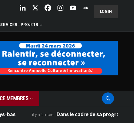
LOGIN
SERVICES – PROJETS
CE MEMBRES
s
Dans le cadre de sa programmation amér
il y a 1 mois