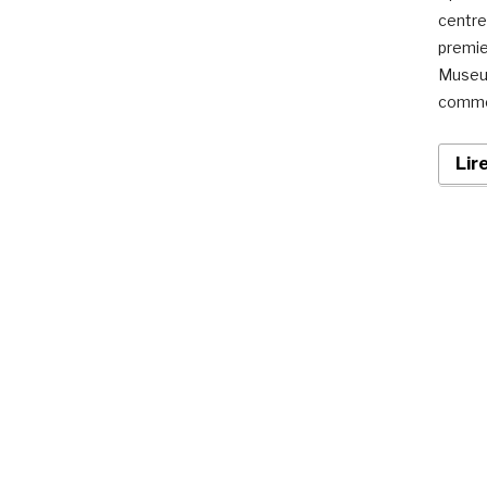
centre
premie
Museum
commer
Lir