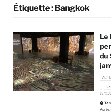
Étiquette :
Bangkok
Le
per
du 
jan
ACTU
Ex
18/01
Temp
Après 