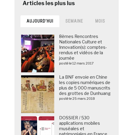
AUJOURD’HUI
SEMAINE
MOIS
8èmes Rencontres
Nationales Culture et
Innovation(s): comptes-
rendus et vidéos de la
journée
posté le 12 mars 2017
La BNF envoie en Chine
les copies numériques de
plus de 5 000 manuscrits
des grottes de Dunhuang
posté le 25 mars 2018
DOSSIER / 530
applications mobiles
muséales et
patrimoniales en France