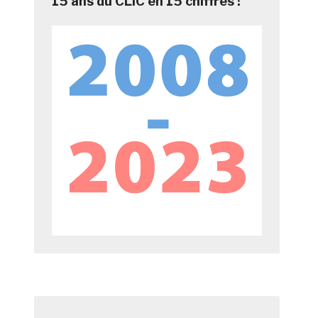
15 ans du CLIC en 15 chiffres !