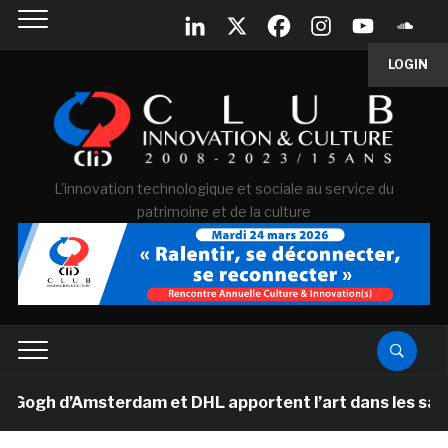
LOGIN
L'innovation technologique et sociale au service du
patrimoine et de la culture
gh d’Amsterdam et DHL apportent l’art dans les salles d