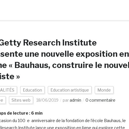
Getty Research Institute
sente une nouvelle exposition en
ne « Bauhaus, construire le nouve
iste »
ALITÉS
Education
Education artistique
Monde
ée
Sites web
18/06/2019
par
admin
0 commentaire
s de lecture :
6
min
ccasion du 100 e anniversaire de la fondation de l’école Bauhaus, le
Research Institute lance une exposition en ligne qui explore cette