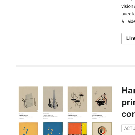
vision
avec l
à l’aid
Lir
Har
pri
con
ACTU