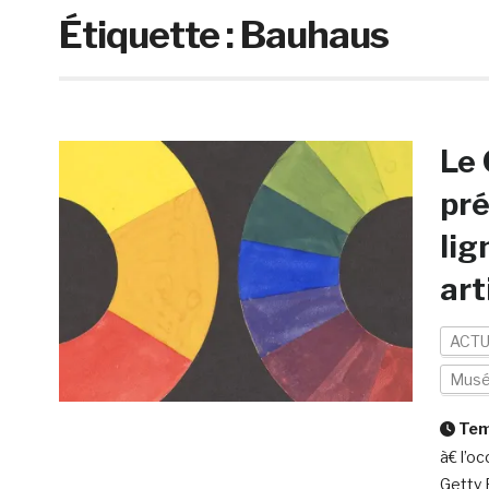
Étiquette :
Bauhaus
Le 
pré
lig
art
ACTU
Mus
Temp
à€ l’o
Getty 