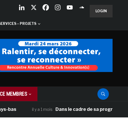
LOGIN
SERVICES – PROJETS
CE MEMBRES
as
Dans le cadre de sa programmation amé
il y a 1 mois