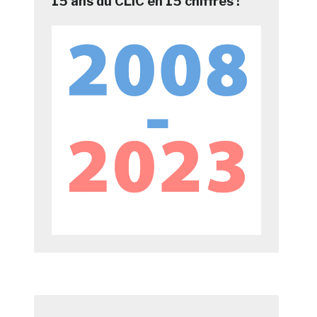
15 ans du CLIC en 15 chiffres !