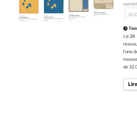
numér
15/
Temp
Le 28 
ressou
l’une 
mouvem
de 32 0
Lir