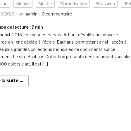
ique
Monde
Musée
Numérisation
Sites web
US
09/2016
par
admin
0 commentaire
s de lecture :
7
min
aoà»t 2016, les musées Harvard Art ont dévoilé une nouvelle
rce en ligne dédiée à l’école Bauhaus, permettant ainsi l’accès à
des plus grandes collections mondiales de documents sur ce
ent. Le site Bauhaus Collection présente des documents sur plu
00 objets d’art. Il est […]
e la suite →