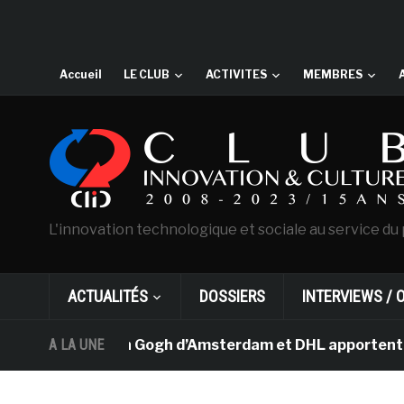
Accueil
LE CLUB
ACTIVITES
MEMBRES
L'innovation technologique et sociale au service du 
ACTUALITÉS
DOSSIERS
INTERVIEWS / 
e musée Van Gogh d’Amsterdam et DHL apportent l’art da
A LA UNE