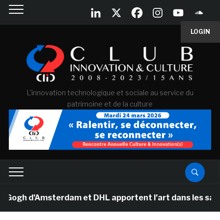
LOGIN
L'innovation technologique et sociale au service du
patrimoine et de la culture
gh d’Amsterdam et DHL apportent l’art dans les salles d