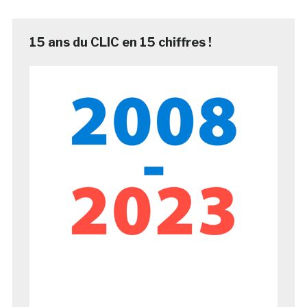
15 ans du CLIC en 15 chiffres !