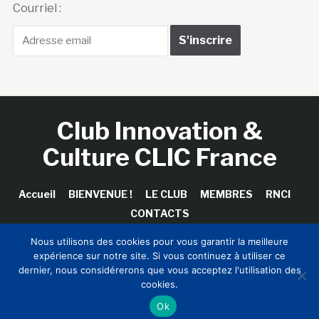
Courriel :
Club Innovation &
Culture CLIC France
Accueil
BIENVENUE !
LE CLUB
MEMBRES
RNCI
CONTACTS
Nous utilisons des cookies pour vous garantir la meilleure
expérience sur notre site. Si vous continuez à utiliser ce
dernier, nous considérerons que vous acceptez l'utilisation des
Copyright © 2026 Club Innovation & Culture CLIC France /
cookies.
Sinapses Conseils
Ok