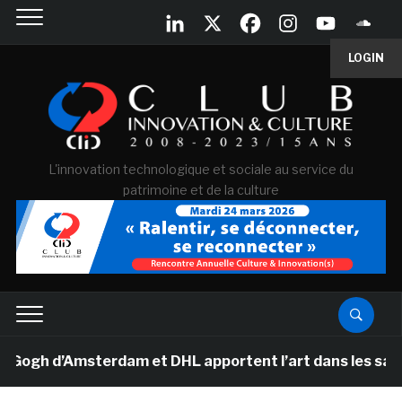
LOGIN
L'innovation technologique et sociale au service du
patrimoine et de la culture
gh d’Amsterdam et DHL apportent l’art dans les salles d