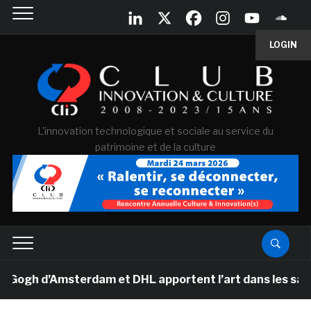
LOGIN
L'innovation technologique et sociale au service du
patrimoine et de la culture
h d’Amsterdam et DHL apportent l’art dans les salles d