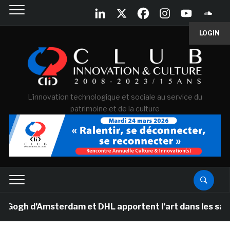
LOGIN
L'innovation technologique et sociale au service du
patrimoine et de la culture
h d’Amsterdam et DHL apportent l’art dans les salles d