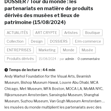
DOSSIER / Tour du monde : les
partenariats en matière de produits
dérivés des musées et lieux de
patrimoine (15/08/2024)
ACTUALITÉS
ART CRYPTE
Artistes
Boutique
Collection
Design
DOSSIERS
E/m-commerce
ENTREPRISES
Marketing
Monde
Musée
Produits dérivés
15/08/2024
par
admin
0 commentaire
Temps de lecture :
44
min
Andy Warhol Foundation for the Visual Arts, Beamish
Museum, Bishop Museum Hawai, Louvre Abu Dhabi, MCA
Chicago, Met Museum, MFA Boston, MOCA LA, MoMA NYC,
Rijksmuseum Amsterdam, Sanxingdui Museum, Shanghai
Museum, Suzhou Museum, Van Gogh Museum Amsterdam …
les musées du monde multiplient les partenariats avec des