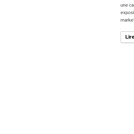
une ca
exposi
market
Lir