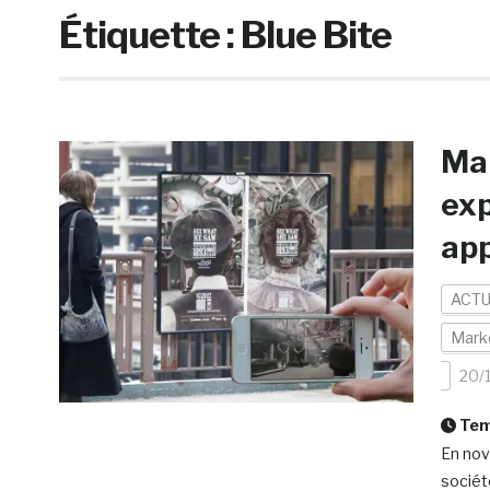
Étiquette :
Blue Bite
Mar
exp
app
ACTU
Mark
20/
Temp
En nov
sociét