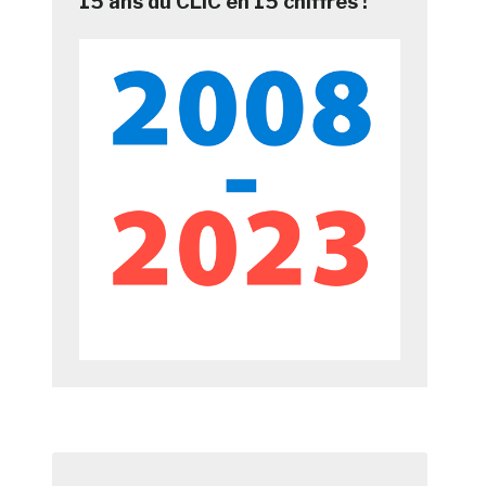
15 ans du CLIC en 15 chiffres !