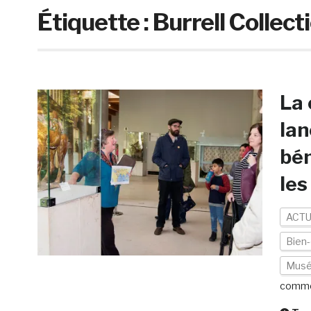
Étiquette :
Burrell Collec
La 
lan
bén
les
ACTU
Bien-
Mus
comme