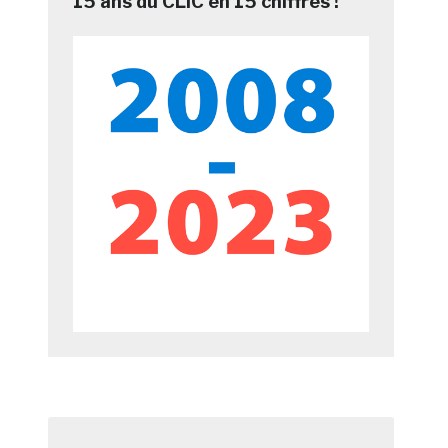
15 ans du CLIC en 15 chiffres !