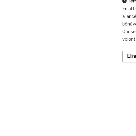
Temp
En att
a lanc
bénévo
Conser
volont
Lir